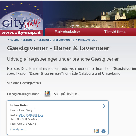
Markedspladser
Tilmeld firma
» Austria
»
Salzburg
»
Salzburg und Umgebung
»
Firmaoversigt
Gæstgiverier - Barer & tavernaer
Udvalg af registreringer under branche Gæstgiverier
Her ses De alle ind til nu registrerede visninger under branchen "
Gæstgiverie
specifikation "
Barer & tavernaer
" i område Salzburg und Umgebung.
Vis alle Gæstgiverier
Vis på bykort
En registrering fundet -
Huber Peter
Franz-Liszt-Weg 9
5162
Obertrum am See
Tel.: 0662 872246-
Fax: 0662 872246-
Gæstgiveri