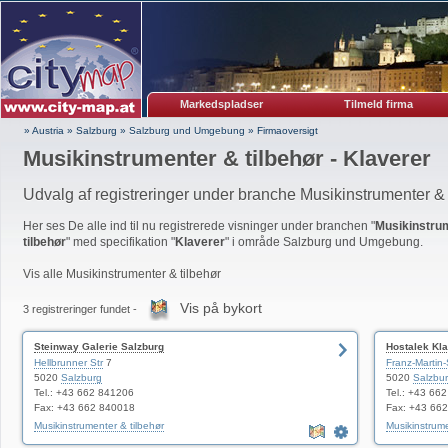
Markedspladser
Tilmeld firma
» Austria
»
Salzburg
»
Salzburg und Umgebung
»
Firmaoversigt
Musikinstrumenter & tilbehør - Klaverer
Udvalg af registreringer under branche Musikinstrumenter & 
Her ses De alle ind til nu registrerede visninger under branchen "
Musikinstru
tilbehør
" med specifikation "
Klaverer
" i område Salzburg und Umgebung.
Vis alle Musikinstrumenter & tilbehør
Vis på bykort
3 registreringer fundet -
Steinway Galerie Salzburg
Hostalek Kl
Hellbrunner Str
7
Franz-Martin-
5020
Salzburg
5020
Salzbu
Tel.: +43 662 841206
Tel.: +43 66
Fax: +43 662 840018
Fax: +43 66
Musikinstrumenter & tilbehør
Musikinstrume