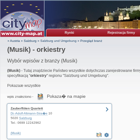
Rynki
Rejestracja firmy
» Austria
»
Salzburg
»
Salzburg und Umgebung
»
Przegląd branż
(Musik) - orkiestry
Wybór wpisów z branży (Musik)
(Musik)
- Tutaj znajdziecie Państwo wszystkie dotychczas zarejestrowane firmy
specyfikacją "
orkiestry
" regionu "Salzburg und Umgebung".
Pokazaæ wszystkie
Pokaza� na mapie
wpis znaleziono -
Zauberflöten Quartett
Dr.-Adolf-Altmann-Stra�e
10
5020
Salzburg
Tel.: 0699 12242962
(Musik)