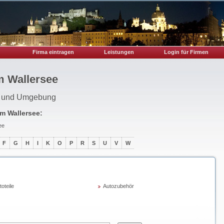
Firma eintragen
Leistungen
Login für Firmen
m Wallersee
rg und Umgebung
m Wallersee
:
ee
F
G
H
I
K
O
P
R
S
U
V
W
toteile
Autozubehör