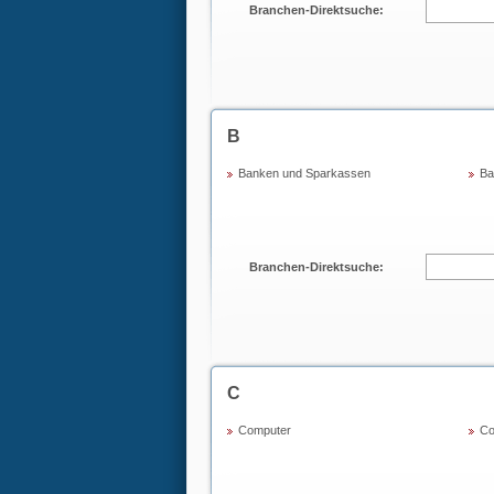
Branchen-Direktsuche:
B
Banken und Sparkassen
Ba
Branchen-Direktsuche:
C
Computer
Co