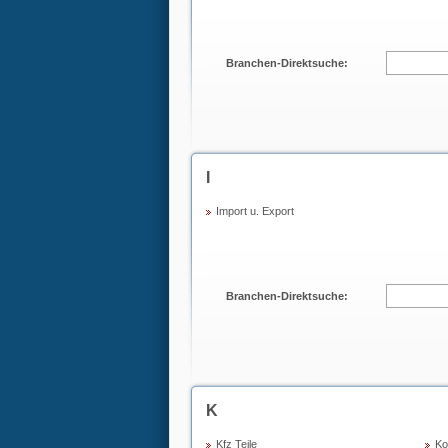
Branchen-Direktsuche:
I
Import u. Export
Branchen-Direktsuche:
K
Kfz Teile
K