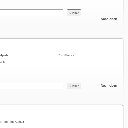
Nach oben
lfplätze
Großhandel
afik
Nach oben
izung und Sanitär