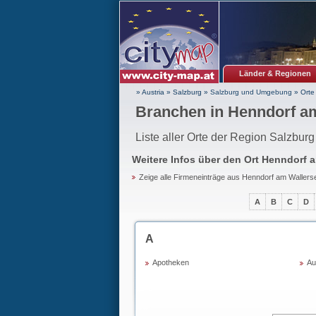
Länder & Regionen
» Austria
»
Salzburg
»
Salzburg und Umgebung
»
Orte
Branchen in Henndorf a
Liste aller Orte der Region Salzbu
Weitere Infos über den Ort
Henndorf a
Zeige alle Firmeneinträge aus Henndorf am Wallers
A
B
C
D
A
Apotheken
Au