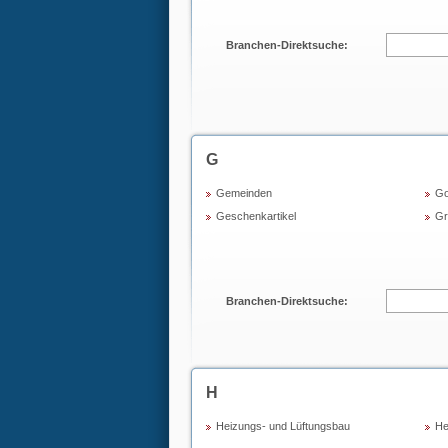
Branchen-Direktsuche:
G
Gemeinden
Go
Geschenkartikel
Gr
Branchen-Direktsuche:
H
Heizungs- und Lüftungsbau
He