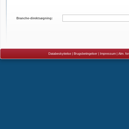
Branche-direktsøgning:
Databeskyttelse
|
Brugsbetingelser
|
Impressum
|
Alm. fo