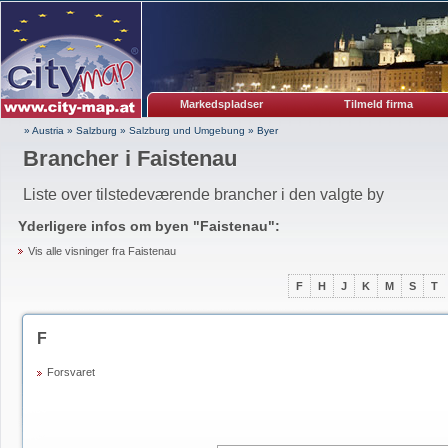
Markedspladser
Tilmeld firma
» Austria
»
Salzburg
»
Salzburg und Umgebung
»
Byer
Brancher i Faistenau
Liste over tilstedeværende brancher i den valgte by
Yderligere infos om byen "
Faistenau
":
Vis alle visninger fra Faistenau
F
H
J
K
M
S
T
F
Forsvaret