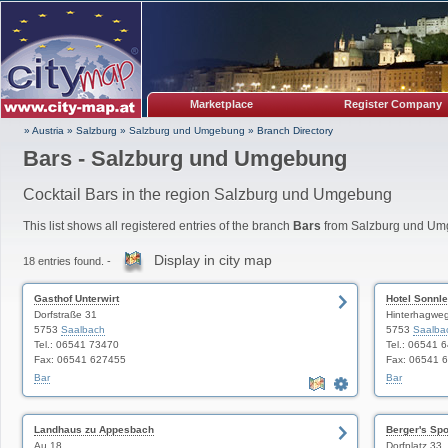
Marketplace
Register Company
» Austria
»
Salzburg
»
Salzburg und Umgebung
»
Branch Directory
Bars - Salzburg und Umgebung
Cocktail Bars in the region Salzburg und Umgebung
This list shows all registered entries of the branch
Bars
from Salzburg und Um
Display in city map
18 entries found. -
Gasthof Unterwirt
Hotel Sonnl
Dorfstraße 31
Hinterhagwe
5753
Saalbach
5753
Saalba
Tel.: 06541 73470
Tel.: 06541 
Fax: 06541 627455
Fax: 06541 
Bar
Bar
Landhaus zu Appesbach
Berger's Sp
Au 18
Dorfplatz 33