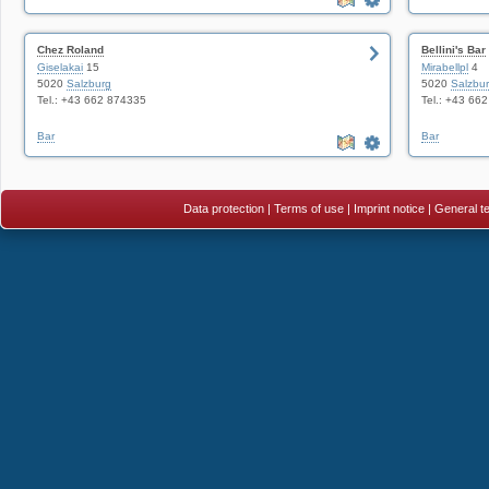
Chez Roland
Bellini's Bar
Giselakai
15
Mirabellpl
4
5020
Salzburg
5020
Salzbu
Tel.: +43 662 874335
Tel.: +43 66
Bar
Bar
Data protection
|
Terms of use
|
Imprint notice
|
General te