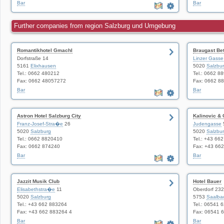
Bar
Bar
Further companies from region Salzburg und Umgebung
Romantikhotel Gmachl
Braugast Be
Dorfstraße 14
Linzer Gasse
5161
Elixhausen
5020
Salzbu
Tel.: 0662 480212
Tel.: 0662 8
Fax: 0662 48057272
Fax: 0662 8
Bar
Bar
Astron Hotel Salzburg City
Kalinovic &
Franz-Josef-Stra�e
26
Judengasse
5020
Salzburg
5020
Salzbu
Tel.: 0662 8820410
Tel.: +43 66
Fax: 0662 874240
Fax: +43 66
Bar
Bar
Jazzit Musik Club
Hotel Bauer
Elisabethstra�e
11
Oberdorf 232
5020
Salzburg
5753
Saalba
Tel.: +43 662 883264
Tel.: 06541 
Fax: +43 662 883264 4
Fax: 06541 
Bar
Bar