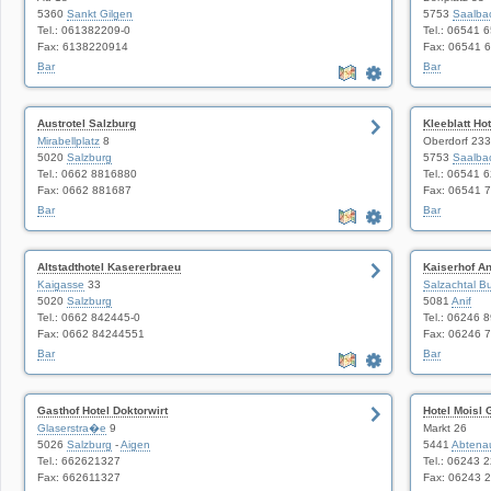
5360
Sankt Gilgen
5753
Saalba
Tel.: 061382209-0
Tel.: 06541 
Fax: 6138220914
Fax: 06541 
Bar
Bar
Austrotel Salzburg
Kleeblatt H
Mirabellplatz
8
Oberdorf 233
5020
Salzburg
5753
Saalba
Tel.: 0662 8816880
Tel.: 06541 
Fax: 0662 881687
Fax: 06541 
Bar
Bar
Altstadthotel Kasererbraeu
Kaiserhof An
Kaigasse
33
Salzachtal 
5020
Salzburg
5081
Anif
Tel.: 0662 842445-0
Tel.: 06246 
Fax: 0662 84244551
Fax: 06246 
Bar
Bar
Gasthof Hotel Doktorwirt
Hotel Moisl
Glaserstra�e
9
Markt 26
5026
Salzburg
-
Aigen
5441
Abtena
Tel.: 662621327
Tel.: 06243 
Fax: 662611327
Fax: 06243 