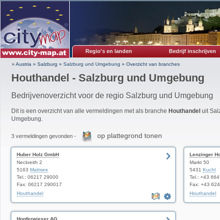
Regio's en landen
Bedrijf inschrijven
» Austria
»
Salzburg
»
Salzburg und Umgebung
»
Overzicht van branches
Houthandel - Salzburg und Umgebung
Bedrijvenoverzicht voor de regio Salzburg und Umgebung
Dit is een overzicht van alle vermeldingen met als branche
Houthandel
uit Sa
Umgebung.
op plattegrond tonen
3 vermeldingen gevonden -
Huber Holz GmbH
Lenzinger H
Neckreith 2
Markt 50
5163
Mattsee
5431
Kuchl
Tel.: 06217 29000
Tel.: +43 66
Fax: 06217 290017
Fax: +43 62
Houthandel
Houthandel
Hopferwieser AG