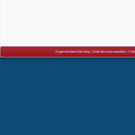
Gegevensbescherming
|
Gebruiksvoorwaarden
|
Colo