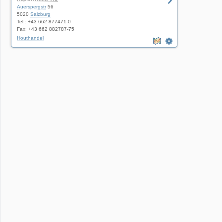
Auerspergstr
56
5020
Salzburg
Tel.: +43 662 877471-0
Fax: +43 662 882787-75
Houthandel