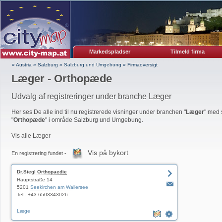
Markedspladser
Tilmeld firma
» Austria
»
Salzburg
»
Salzburg und Umgebung
»
Firmaoversigt
Læger - Orthopæde
Udvalg af registreringer under branche Læger
Her ses De alle ind til nu registrerede visninger under branchen "
Læger
" med 
"
Orthopæde
" i område Salzburg und Umgebung.
Vis alle Læger
Vis på bykort
En registrering fundet -
Dr.Siegl Orthopaedie
Hauptstraße 14
5201
Seekirchen am Wallersee
Tel.: +43 6503343026
Læge