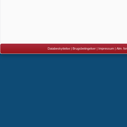
Databeskyttelse
|
Brugsbetingelser
|
Impressum
|
Alm. fo