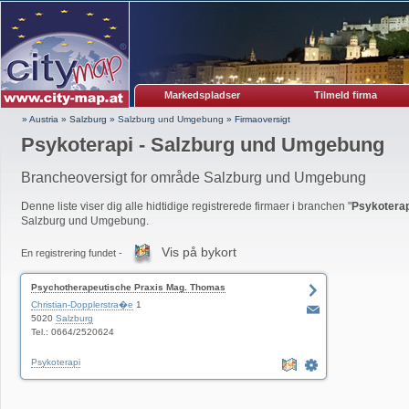
Markedspladser
Tilmeld firma
» Austria
»
Salzburg
»
Salzburg und Umgebung
»
Firmaoversigt
Psykoterapi - Salzburg und Umgebung
Brancheoversigt for område Salzburg und Umgebung
Denne liste viser dig alle hidtidige registrerede firmaer i branchen "
Psykoterap
Salzburg und Umgebung.
Vis på bykort
En registrering fundet -
Psychotherapeutische Praxis Mag. Thomas
Pöllitzer
Christian-Dopplerstra�e
1
5020
Salzburg
Tel.: 0664/2520624
Psykoterapi