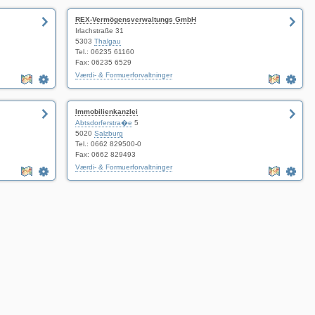
REX-Vermögensverwaltungs GmbH
Irlachstraße 31
5303
Thalgau
Tel.: 06235 61160
Fax: 06235 6529
Værdi- & Formuerforvaltninger
Immobilienkanzlei
Abtsdorferstra�e
5
5020
Salzburg
Tel.: 0662 829500-0
Fax: 0662 829493
Værdi- & Formuerforvaltninger