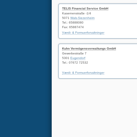
TELIS Financial Service GmbH
Kasernenstraße -1/4
5071
Wals-Siezenheim
Tel.: 65888080
Fax: 65887474
Værdi- & Formuerforvaltninger
Kuhn Vermögensverwaltungs GmbH
Gewerbestraße 7
5301
Eugendorf
Tel.: 07672 72532
Værdi- & Formuerforvaltninger