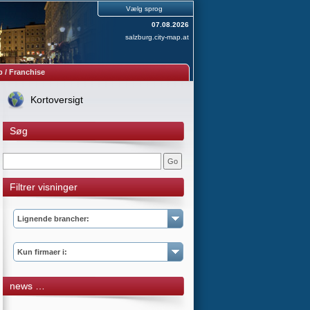
Vælg sprog
07.08.2026
salzburg.city-map.at
 / Franchise
Kortoversigt
Søg
Filtrer visninger
Lignende brancher:
Kun firmaer i:
news …