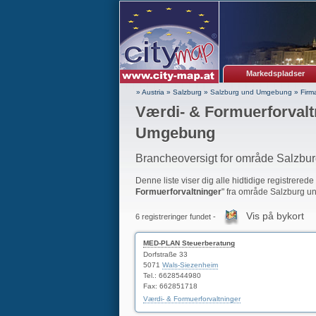
Markedspladser
» Austria
»
Salzburg
»
Salzburg und Umgebung
»
Firm
Værdi- & Formuerforvalt
Umgebung
Brancheoversigt for område Salzb
Denne liste viser dig alle hidtidige registrerede
Formuerforvaltninger
" fra område Salzburg 
Vis på bykort
6 registreringer fundet -
MED-PLAN Steuerberatung
Dorfstraße 33
5071
Wals-Siezenheim
Tel.: 6628544980
Fax: 662851718
Værdi- & Formuerforvaltninger