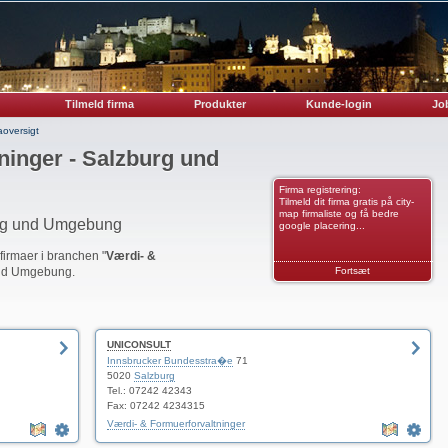
Tilmeld firma
Produkter
Kunde-login
Job
aoversigt
ninger - Salzburg und
Firma registrering:
Tilmeld dit firma gratis på city-
map firmaliste og få bedre
urg und Umgebung
google placering...
 firmaer i branchen "
Værdi- &
und Umgebung.
Fortsæt
UNICONSULT
Innsbrucker Bundesstra�e
71
5020
Salzburg
Tel.: 07242 42343
Fax: 07242 4234315
Værdi- & Formuerforvaltninger