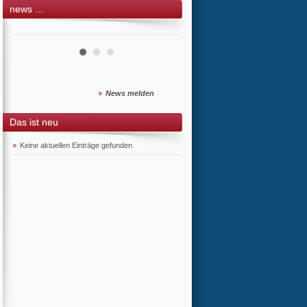
news …
News melden
Das ist neu
Keine aktuellen Einträge gefunden