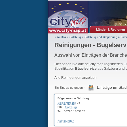
Länder & Regionen
» Austria
»
Salzburg
»
Salzburg und Umgebung
»
Firm
Reinigungen - Bügelserv
Auswahl von Einträgen der Branch
Hier sehen Sie alle bei city-map registrierten 
Spezifikation
Bügelservice
aus Salzburg und
Alle Reinigungen anzeigen
Einträge im Stad
Ein Eintrag gefunden -
Bügelservice Salzburg
Siedlerstra�e
25
5023
Salzburg
Tel.: 06776 1805152
Reinigungen