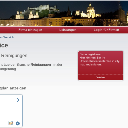
Firma eintragen
Leistungen
Login für Firmen
enübersicht
ice
Firma registrieren:
e Reinigungen
Hier können Sie Ihr
Unternehmen kostenlos in city-
Einträge der Branche
Reinigungen
mit der
map registrieren...
 Umgebung.
Weiter
tplan anzeigen