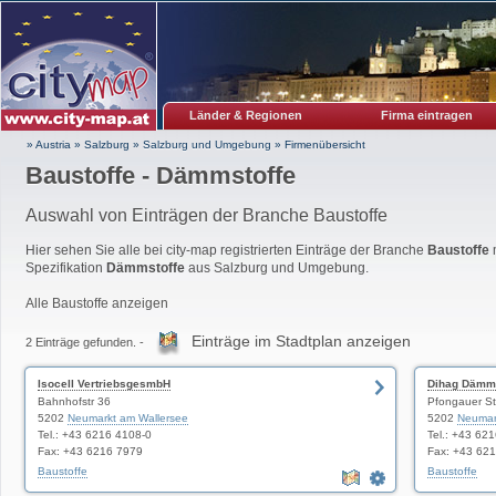
Länder & Regionen
Firma eintragen
» Austria
»
Salzburg
»
Salzburg und Umgebung
»
Firmenübersicht
Baustoffe - Dämmstoffe
Auswahl von Einträgen der Branche Baustoffe
Hier sehen Sie alle bei city-map registrierten Einträge der Branche
Baustoffe
m
Spezifikation
Dämmstoffe
aus Salzburg und Umgebung.
Alle Baustoffe anzeigen
Einträge im Stadtplan anzeigen
2 Einträge gefunden. -
Isocell VertriebsgesmbH
Dihag Dämm-
Bahnhofstr 36
Pfongauer St
5202
Neumarkt am Wallersee
5202
Neumar
Tel.: +43 6216 4108-0
Tel.: +43 62
Fax: +43 6216 7979
Fax: +43 62
Baustoffe
Baustoffe