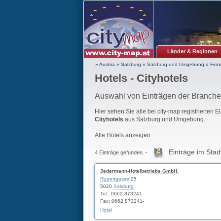
Länder & Regionen
» Austria
»
Salzburg
»
Salzburg und Umgebung
»
Firm
Hotels - Cityhotels
Auswahl von Einträgen der Branche
Hier sehen Sie alle bei city-map registrierten 
Cityhotels
aus Salzburg und Umgebung.
Alle Hotels anzeigen
Einträge im Stad
4 Einträge gefunden. -
Jedermann-Hotelbetriebs GmbH.
Rupertgasse
25
5020
Salzburg
Tel.: 0662 873241-
Fax: 0662 873241-
Hotel