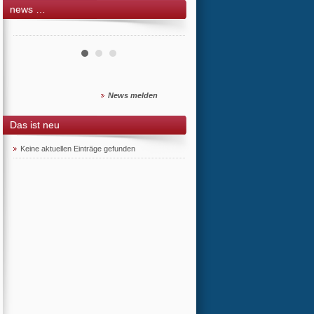
news …
News melden
Das ist neu
Keine aktuellen Einträge gefunden