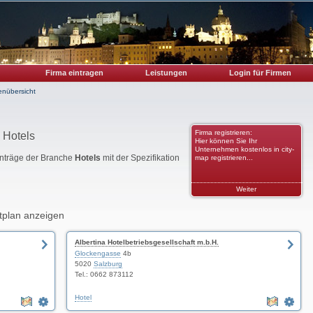
Firma eintragen
Leistungen
Login für Firmen
enübersicht
Firma registrieren:
 Hotels
Hier können Sie Ihr
Unternehmen kostenlos in city-
Einträge der Branche
Hotels
mit der Spezifikation
map registrieren...
Weiter
tplan anzeigen
Albertina Hotelbetriebsgesellschaft m.b.H.
Glockengasse
4b
5020
Salzburg
Tel.: 0662 873112
Hotel