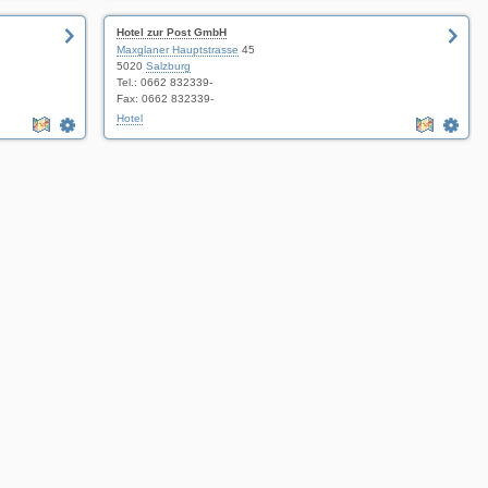
Hotel zur Post GmbH
Maxglaner Hauptstrasse
45
5020
Salzburg
Tel.: 0662 832339-
Fax: 0662 832339-
Hotel