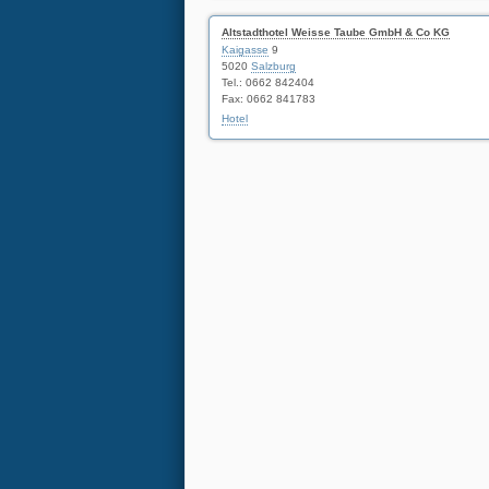
Altstadthotel Weisse Taube GmbH & Co KG
Kaigasse
9
5020
Salzburg
Tel.: 0662 842404
Fax: 0662 841783
Hotel