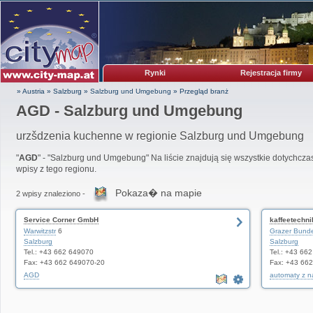
Rynki
Rejestracja firmy
» Austria
»
Salzburg
»
Salzburg und Umgebung
»
Przegląd branż
AGD - Salzburg und Umgebung
urzšdzenia kuchenne w regionie Salzburg und Umgebung
"
AGD
" - "Salzburg und Umgebung" Na liście znajdują się wszystkie dotychcza
wpisy z tego regionu.
Pokaza� na mapie
2 wpisy znaleziono -
Service Corner GmbH
kaffeetechni
Warwitzstr
6
Grazer Bunde
Salzburg
Salzburg
Tel.: +43 662 649070
Tel.: +43 66
Fax: +43 662 649070-20
Fax: +43 66
AGD
automaty z n