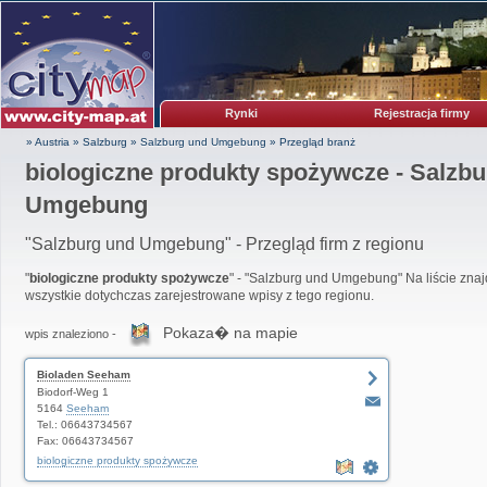
Rynki
Rejestracja firmy
» Austria
»
Salzburg
»
Salzburg und Umgebung
»
Przegląd branż
biologiczne produkty spożywcze - Salzb
Umgebung
"Salzburg und Umgebung" - Przegląd firm z regionu
"
biologiczne produkty spożywcze
" - "Salzburg und Umgebung" Na liście znaj
wszystkie dotychczas zarejestrowane wpisy z tego regionu.
Pokaza� na mapie
wpis znaleziono -
Bioladen Seeham
Biodorf-Weg 1
5164
Seeham
Tel.: 06643734567
Fax: 06643734567
biologiczne produkty spożywcze