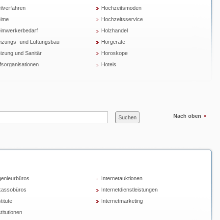
ilverfahren
Hochzeitsmoden
ime
Hochzeitsservice
imwerkerbedarf
Holzhandel
izungs- und Lüftungsbau
Hörgeräte
izung und Sanitär
Horoskope
lfsorganisationen
Hotels
Nach oben
genieurbüros
Internetauktionen
kassobüros
Internetdienstleistungen
titute
Internetmarketing
titutionen