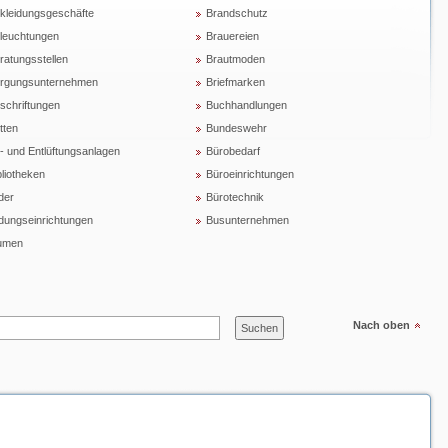
kleidungsgeschäfte
Brandschutz
leuchtungen
Brauereien
ratungsstellen
Brautmoden
rgungsunternehmen
Briefmarken
schriftungen
Buchhandlungen
tten
Bundeswehr
- und Entlüftungsanlagen
Bürobedarf
bliotheken
Büroeinrichtungen
der
Bürotechnik
ldungseinrichtungen
Busunternehmen
umen
Nach oben