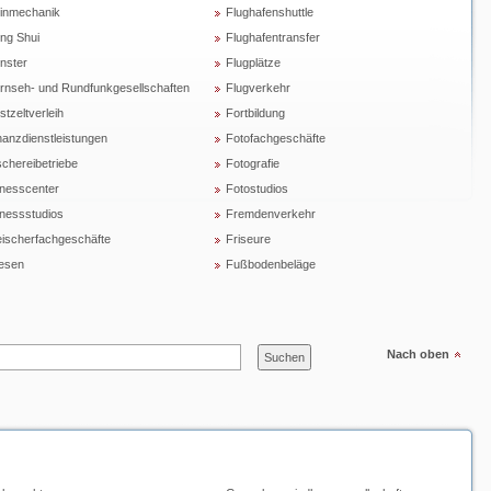
inmechanik
Flughafenshuttle
ng Shui
Flughafentransfer
nster
Flugplätze
rnseh- und Rundfunkgesellschaften
Flugverkehr
stzeltverleih
Fortbildung
nanzdienstleistungen
Fotofachgeschäfte
schereibetriebe
Fotografie
tnesscenter
Fotostudios
tnessstudios
Fremdenverkehr
eischerfachgeschäfte
Friseure
iesen
Fußbodenbeläge
Nach oben