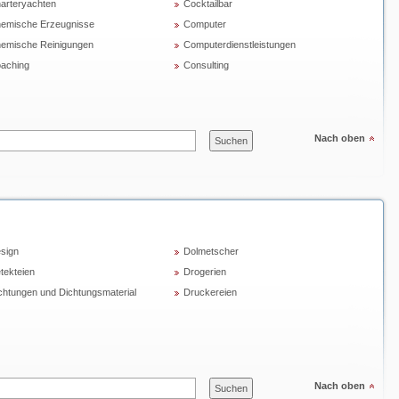
arteryachten
Cocktailbar
emische Erzeugnisse
Computer
emische Reinigungen
Computerdienstleistungen
aching
Consulting
Nach oben
sign
Dolmetscher
tekteien
Drogerien
chtungen und Dichtungsmaterial
Druckereien
Nach oben