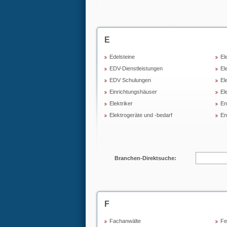
E
Edelsteine
El
EDV-Dienstleistungen
El
EDV Schulungen
El
Einrichtungshäuser
El
Elektriker
En
Elektrogeräte und -bedarf
En
Branchen-Direktsuche:
F
Fachanwälte
Fe