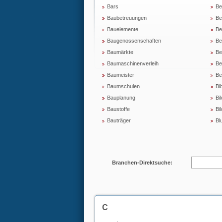
Bars
Be
Baubetreuungen
Be
Bauelemente
Be
Baugenossenschaften
Be
Baumärkte
Be
Baumaschinenverleih
Be
Baumeister
Be
Baumschulen
Bi
Bauplanung
Bil
Baustoffe
Bi
Bauträger
Bl
Branchen-Direktsuche:
C