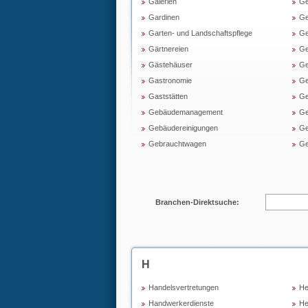
Galerien
Ge
Gardinen
Ge
Garten- und Landschaftspflege
Ge
Gärtnereien
Ge
Gästehäuser
Ge
Gastronomie
Ge
Gaststätten
Ge
Gebäudemanagement
Ge
Gebäudereinigungen
Ge
Gebrauchtwagen
Ge
Branchen-Direktsuche:
H
Handelsvertretungen
He
Handwerkerdienste
H