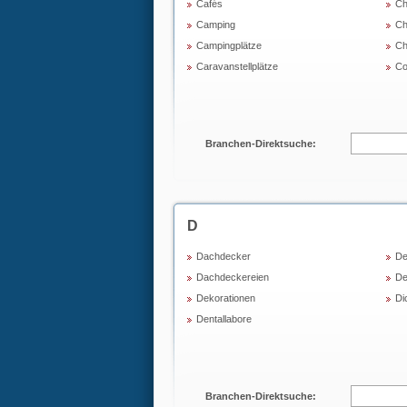
Cafés
Ch
Camping
Ch
Campingplätze
Ch
Caravanstellplätze
Co
Branchen-Direktsuche:
D
Dachdecker
De
Dachdeckereien
De
Dekorationen
Di
Dentallabore
Branchen-Direktsuche: