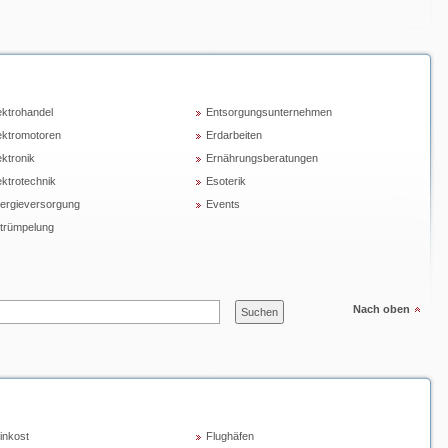
ektrohandel
Entsorgungsunternehmen
ektromotoren
Erdarbeiten
ektronik
Ernährungsberatungen
ektrotechnik
Esoterik
ergieversorgung
Events
trümpelung
Nach oben
inkost
Flughäfen