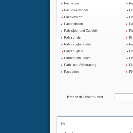
Fachärzte
Fe
Facheinzelhandel
Fe
Fachkliniken
Fe
Fachschulen
Fe
Fahrräder und Zubehör
Fe
Fahrschulen
Fi
Fahrzeughersteller
Fi
Fahrzeugteile
Fi
Farben und Lacke
Fi
Farb- und Stilberatung
Fl
Fassaden
Fl
Branchen-Direktsuche:
G