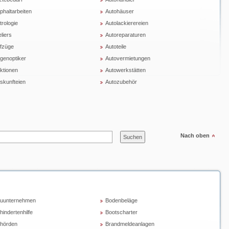
phaltarbeiten
Autohäuser
trologie
Autolackierereien
liers
Autoreparaturen
fzüge
Autoteile
genoptiker
Autovermietungen
ktionen
Autowerkstätten
skunfteien
Autozubehör
Nach oben
uunternehmen
Bodenbeläge
hindertenhilfe
Bootscharter
hörden
Brandmeldeanlagen