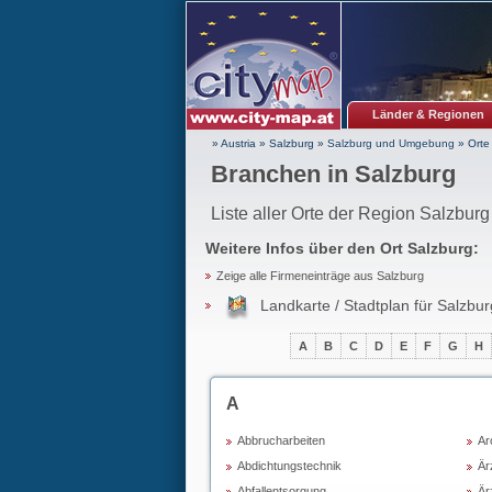
Länder & Regionen
» Austria
»
Salzburg
»
Salzburg und Umgebung
»
Orte
Branchen in Salzburg
Liste aller Orte der Region Salzbu
Weitere Infos über den Ort
Salzburg
:
Zeige alle Firmeneinträge aus Salzburg
Landkarte / Stadtplan für Salzbu
A
B
C
D
E
F
G
H
A
Abbrucharbeiten
Ar
Abdichtungstechnik
Är
Abfallentsorgung
Är