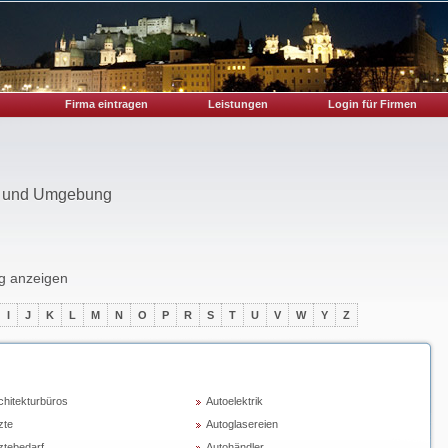
Firma eintragen
Leistungen
Login für Firmen
rg und Umgebung
rg anzeigen
I
J
K
L
M
N
O
P
R
S
T
U
V
W
Y
Z
chitekturbüros
Autoelektrik
zte
Autoglasereien
ztebedarf
Autohändler