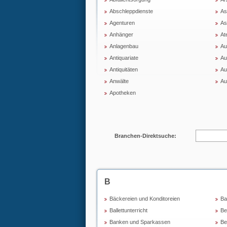
Abschleppdienste
As
Agenturen
As
Anhänger
Ate
Anlagenbau
Au
Antiquariate
Au
Antiquitäten
Au
Anwälte
Au
Apotheken
Branchen-Direktsuche:
B
Bäckereien und Konditoreien
Ba
Ballettunterricht
Be
Banken und Sparkassen
Be