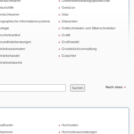
brauchtwaren
Gewerbeansiedlungsgesellschaft
burtshilfe
Gewürze
mischtwaren
Glas
ographische Informationssysteme
Glasereien
ologie
Goldschmieden und Silberschmieden
schenkartikel
Grafik
sundheitsberatungen
Großhandel
tränkeautomaten
Grundstücksverwaltung
tränkehandel
Gutachter
tränkeindustrie
Nach oben
adhunter
Hochzeiten
ebammen
Hochzeitsausstattungen