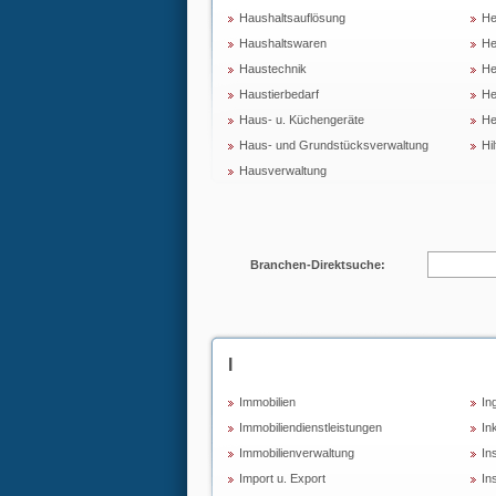
Haushaltsauflösung
He
Haushaltswaren
He
Haustechnik
He
Haustierbedarf
He
Haus- u. Küchengeräte
He
Haus- und Grundstücksverwaltung
Hi
Hausverwaltung
Branchen-Direktsuche:
I
Immobilien
In
Immobiliendienstleistungen
In
Immobilienverwaltung
Ins
Import u. Export
Ins