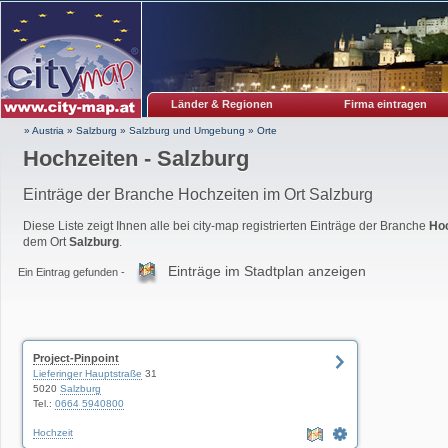
Länder & Regionen
Firma eintragen
» Austria
»
Salzburg
»
Salzburg und Umgebung
»
Orte
Hochzeiten - Salzburg
Einträge der Branche Hochzeiten im Ort Salzburg
Diese Liste zeigt Ihnen alle bei city-map registrierten Einträge der Branche
Ho
dem Ort
Salzburg
.
Einträge im Stadtplan anzeigen
Ein Eintrag gefunden -
Project-Pinpoint
Lieferinger Hauptstraße
31
5020
Salzburg
Tel.:
0664 5940800
Hochzeit