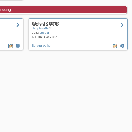
mgebung
Stickerei GEETEX
Hauptstraße
31
5083
Grödig
Tel.:
0664 4570875
Borduurwerken