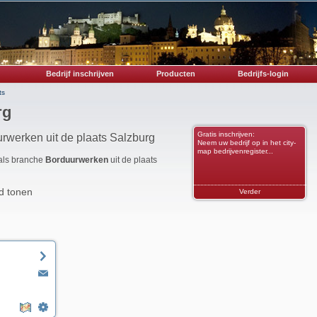
Bedrijf inschrijven
Producten
Bedrijfs-login
ts
rg
Gratis inschrijven:
rwerken uit de plaats Salzburg
Neem uw bedrijf op in het city-
map bedrijvenregister...
 als branche
Borduurwerken
uit de plaats
d tonen
Verder