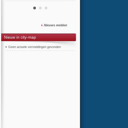
Nieuws melden
Nieuw in city-map
Geen actuele vermeldingen gevonden