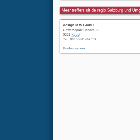
Meer treffers uit de regio Salzburg und U
design M.W GmbH
Gewerbepark Habach 29
5321
Koppl
Tel.:
00436641462059
Borduurwerken