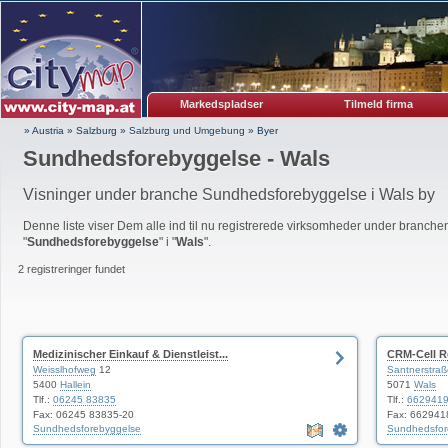
Markedspladser
Tilmeld firma
» Austria
»
Salzburg
»
Salzburg und Umgebung
»
Byer
Sundhedsforebyggelse - Wals
Visninger under branche Sundhedsforebyggelse i Wals by
Denne liste viser Dem alle ind til nu registrerede virksomheder under branche
"
Sundhedsforebyggelse
" i "
Wals
".
2 registreringer fundet
Medizinischer Einkauf & Dienstleist...
CRM-Cell R
Weisslhofweg
12
Santnerstraß
5400
Hallein
5071
Wals
Tlf.:
06245 83835
Tlf.:
662941
Fax: 06245 83835-20
Fax: 662941
Sundhedsforebyggelse
Sundhedsfor