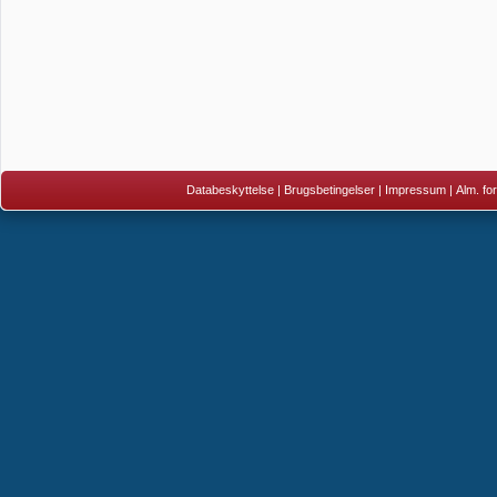
Databeskyttelse
|
Brugsbetingelser
|
Impressum
|
Alm. fo