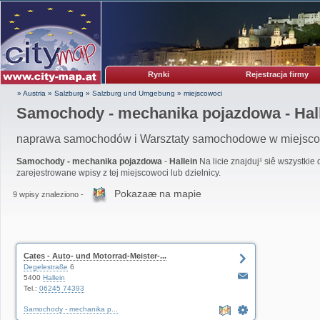
Rynki
Rejestracja firmy
» Austria
»
Salzburg
»
Salzburg und Umgebung
»
miejscowoci
Samochody - mechanika pojazdowa - Hal
naprawa samochodów i Warsztaty samochodowe w miejscow
Samochody - mechanika pojazdowa
-
Hallein
Na licie znajduj¹ siê wszystkie
zarejestrowane wpisy z tej miejscowoci lub dzielnicy.
Pokazaæ na mapie
9 wpisy znaleziono -
Cates - Auto- und Motorrad-Meister-...
Degelestraße
6
5400
Hallein
Tel.:
06245 74393
Samochody - mechanika p...