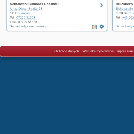
Dentalwerk Bürmoos Ges.mbH
Bruckner's 
Ignaz Glaser Straße
53
Eichetstraße
5111
Bürmoos
5020
Salzbu
Tel.:
07229 51563
Tel.:
+43 662
Faks: 07229 51563
Samochody - mechanika p...
Samochody - 
Ochrona danych
|
Warunki użytkowania
|
Impressum