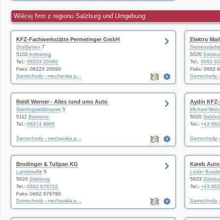
Wiêcej firm z regionu Salzburg und Umgebung
KFZ-Fachwerkstätte Permetinger GmbH
Elektro Mar
Großlehen
7
Siebenstädte
5102
Anthering
5020
Salzbu
Tel.:
06223 20060
Tel.:
0662 8
Faks: 06223 20080
Faks: 0662 
Samochody - mechanika p...
Samochody - 
Reidl Werner - Alles rund ums Auto
Aydin KFZ-
Stierlingwaldstrasse
5
Michael-Wal
5111
Bürmoos
5020
Salzbu
Tel.:
06274 6965
Tel.:
+43 662
Samochody - mechanika p...
Samochody - 
Brodinger & Tulipan KG
Kareb Autom
Landstraße
5
Linzer Bunde
5020
Salzburg
5023
Salzbu
Tel.:
0662 876722
Tel.:
+43 662
Faks: 0662 876790
Samochody - mechanika p...
Samochody - 