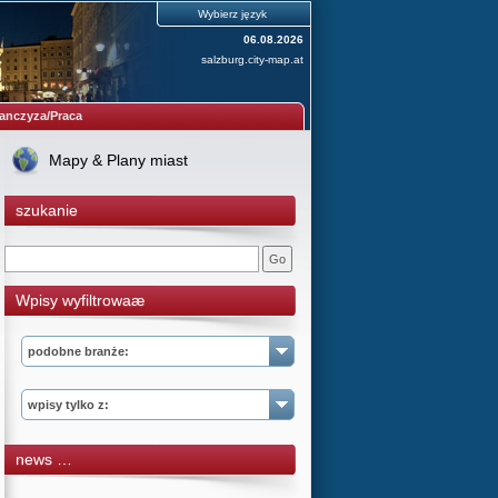
Wybierz język
06.08.2026
salzburg.city-map.at
anczyza/Praca
Mapy & Plany miast
szukanie
Wpisy wyfiltrowaæ
podobne branże:
wpisy tylko z:
news …