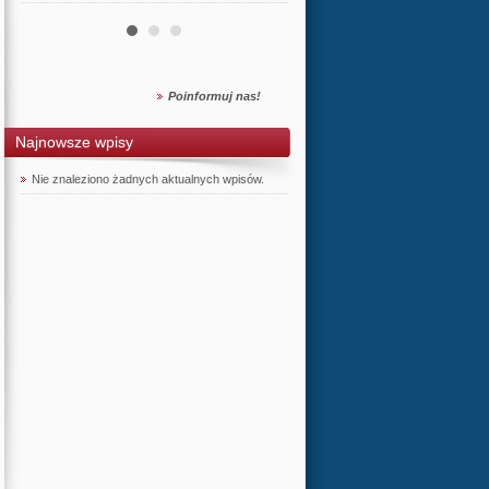
Poinformuj nas!
Najnowsze wpisy
Nie znaleziono żadnych aktualnych wpisów.