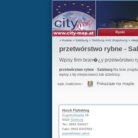
Rynki
» Austria
»
Salzburg
»
Salzburg und Umgebung
»
miejs
przetwórstwo rybne - Sa
Wpisy firm bran�¿y przetwórstwo r
przetwórstwo rybne
-
Salzburg
Na licie znajd
wpisy z tej miejscowoci lub dzielnicy.
Pokazaæ na mapie
wpis znaleziono -
Hurch Flyfishing
Kugelhofstraße
18
5020
Salzburg
Tel.:
0662 834427
Faks: 0662 8332584
przetwórstwo rybne