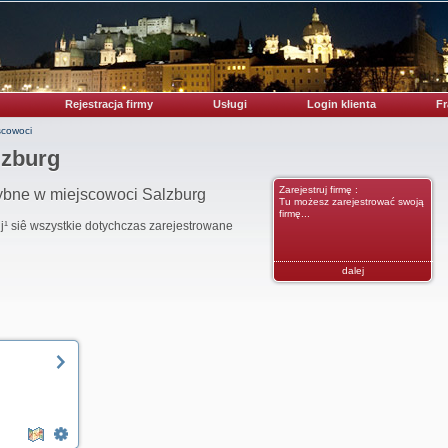
Rejestracja firmy
Usługi
Login klienta
Fr
cowoci
lzburg
Zarejestruj firmę :
ybne w miejscowoci Salzburg
Tu możesz zarejestrować swoją
firmę...
uj¹ siê wszystkie dotychczas zarejestrowane
dalej