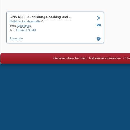
SINN NLP - Ausbildung Coaching und ...
Halleiner Landesstraße
8
5061
Elsbethen
Tel.:
06644 176340
Beroepen
Gegevensbescherming
|
Gebruiksvoorwaarden
|
Colo