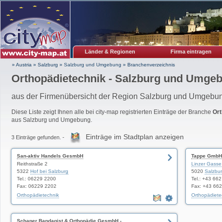
Länder & Regionen
Firma eintragen
» Austria
»
Salzburg
»
Salzburg und Umgebung
»
Branchenverzeichnis
Orthopädietechnik - Salzburg und Umge
aus der Firmenübersicht der Region Salzburg und Umgebu
Diese Liste zeigt Ihnen alle bei city-map registrierten Einträge der Branche
Ort
aus Salzburg und Umgebung.
Einträge im Stadtplan anzeigen
3 Einträge gefunden. -
San-aktiv Handels GesmbH
Tappe GmbH
Reithstraße 2
Linzer Gasse
5322
Hof bei Salzburg
5020
Salzbu
Tel.: 06229 2200
Tel.: +43 66
Fax: 06229 2202
Fax: +43 66
Orthopädietechnik
Orthopädiete
Schaper Bandagist & Orthopädie GesmbH -