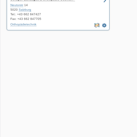
Sanitätshaus
Neutorstr
14
5020
Salzburg
Tel.: +43 662 847427
Fax: +43 662 847705
Orthopädietechnik