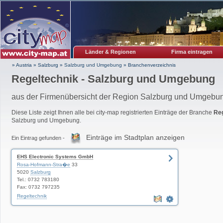
Länder & Regionen
Firma eintragen
» Austria
»
Salzburg
»
Salzburg und Umgebung
»
Branchenverzeichnis
Regeltechnik - Salzburg und Umgebung
aus der Firmenübersicht der Region Salzburg und Umgebu
Diese Liste zeigt Ihnen alle bei city-map registrierten Einträge der Branche
Reg
Salzburg und Umgebung.
Einträge im Stadtplan anzeigen
Ein Eintrag gefunden -
EHS Electronic Systems GmbH
Rosa-Hofmann-Stra�e
33
5020
Salzburg
Tel.: 0732 783180
Fax: 0732 797235
Regeltechnik