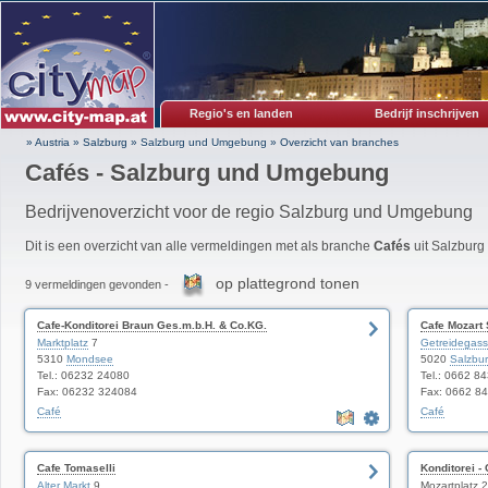
Regio's en landen
Bedrijf inschrijven
» Austria
»
Salzburg
»
Salzburg und Umgebung
»
Overzicht van branches
Cafés - Salzburg und Umgebung
Bedrijvenoverzicht voor de regio Salzburg und Umgebung
Dit is een overzicht van alle vermeldingen met als branche
Cafés
uit Salzbur
op plattegrond tonen
9 vermeldingen gevonden -
Cafe-Konditorei Braun Ges.m.b.H. & Co.KG.
Cafe Mozart
Marktplatz
7
Getreidegas
5310
Mondsee
5020
Salzbu
Tel.: 06232 24080
Tel.: 0662 8
Fax: 06232 324084
Fax: 0662 8
Café
Café
Cafe Tomaselli
Konditorei -
Alter Markt
9
Mozartplatz 