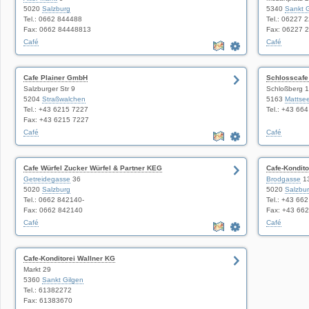
5020
Salzburg
5340
Sankt G
Tel.: 0662 844488
Tel.: 06227 
Fax: 0662 84448813
Fax: 06227 
Café
Café
Cafe Plainer GmbH
Schlosscafe
Salzburger Str 9
Schloßberg 1
5204
Straßwalchen
5163
Mattse
Tel.: +43 6215 7227
Tel.: +43 66
Fax: +43 6215 7227
Café
Café
Cafe Würfel Zucker Würfel & Partner KEG
Cafe-Kondito
Getreidegasse
36
Brodgasse
13
5020
Salzburg
5020
Salzbu
Tel.: 0662 842140-
Tel.: +43 66
Fax: 0662 842140
Fax: +43 66
Café
Café
Cafe-Konditorei Wallner KG
Markt 29
5360
Sankt Gilgen
Tel.: 61382272
Fax: 61383670