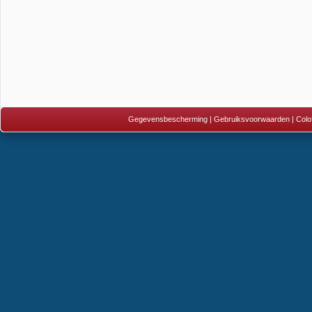
Gegevensbescherming
|
Gebruiksvoorwaarden
|
Colo