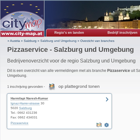
Regio's en landen
Bedrijf inschrijven
» Austria
»
Salzburg
»
Salzburg und Umgebung
»
Overzicht van branches
Pizzaservice - Salzburg und Umgebung
Bedrijvenoverzicht voor de regio Salzburg und Umgebung
Dit is een overzicht van alle vermeldingen met als branche
Pizzaservice
uit S
Umgebung.
op plattegrond tonen
1 inschrijving gevonden -
Harmilapi Naresh-Kumar
Ignaz-Harrer-strasse
30
5020
Salzburg
Tel.: 0662 431236
Fax: 0662 434031
Pizzaservice