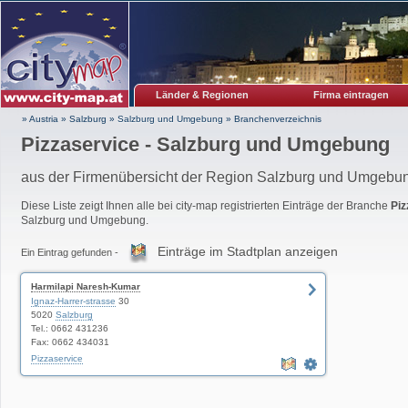
Länder & Regionen
Firma eintragen
» Austria
»
Salzburg
»
Salzburg und Umgebung
»
Branchenverzeichnis
Pizzaservice - Salzburg und Umgebung
aus der Firmenübersicht der Region Salzburg und Umgebu
Diese Liste zeigt Ihnen alle bei city-map registrierten Einträge der Branche
Piz
Salzburg und Umgebung.
Einträge im Stadtplan anzeigen
Ein Eintrag gefunden -
Harmilapi Naresh-Kumar
Ignaz-Harrer-strasse
30
5020
Salzburg
Tel.: 0662 431236
Fax: 0662 434031
Pizzaservice