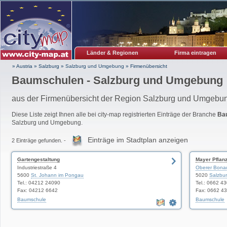
Länder & Regionen
Firma eintragen
» Austria
»
Salzburg
»
Salzburg und Umgebung
»
Firmenübersicht
Baumschulen - Salzburg und Umgebung
aus der Firmenübersicht der Region Salzburg und Umgebu
Diese Liste zeigt Ihnen alle bei city-map registrierten Einträge der Branche
Ba
Salzburg und Umgebung.
Einträge im Stadtplan anzeigen
2 Einträge gefunden. -
Gartengestaltung
Mayer Pfla
Industriestraße 4
Oberer Bon
5600
St. Johann im Pongau
5020
Salzbu
Tel.: 04212 24090
Tel.: 0662 4
Fax: 04212 6642
Fax: 0662 4
Baumschule
Baumschule