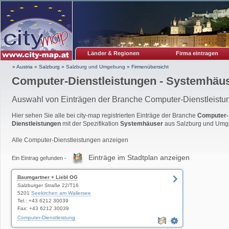
Länder & Regionen
Firma eintragen
» Austria
»
Salzburg
»
Salzburg und Umgebung
»
Firmenübersicht
Computer-Dienstleistungen - Systemhäu
Auswahl von Einträgen der Branche Computer-Dienstleistu
Hier sehen Sie alle bei city-map registrierten Einträge der Branche
Computer-
Dienstleistungen
mit der Spezifikation
Systemhäuser
aus Salzburg und Umg
Alle Computer-Dienstleistungen anzeigen
Einträge im Stadtplan anzeigen
Ein Eintrag gefunden -
Baumgartner + Liebl OG
Salzburger Straße 22/T16
5201
Seekirchen am Wallersee
Tel.: +43 6212 30039
Fax: +43 6212 30039
Computer-Dienstleistung