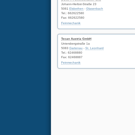
Johann-Herbst-Straße 23
5061
Elsbethen
-
Glasenbach
Tel.: 662622580
Fax: 662622580
Feinmechanik
Tecan Austria GmbH
Untersbergstraße 1a
5083
Gartenau
-
St. Leonhard
Tel.: 62468880
Fax: 62468887
Feinmechanik