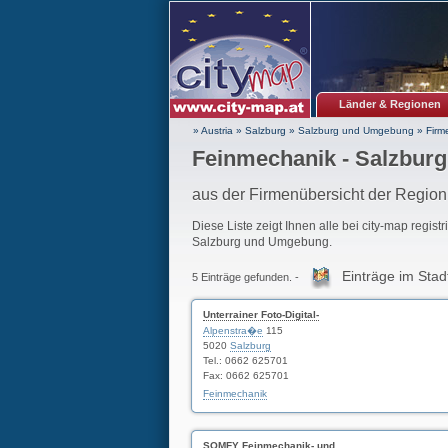
Länder & Regionen
» Austria
»
Salzburg
»
Salzburg und Umgebung
»
Firm
Feinmechanik - Salzbur
aus der Firmenübersicht der Regi
Diese Liste zeigt Ihnen alle bei city-map regist
Salzburg und Umgebung.
Einträge im Stad
5 Einträge gefunden. -
Unterrainer Foto-Digital-
Alpenstra�e
115
5020
Salzburg
Tel.: 0662 625701
Fax: 0662 625701
Feinmechanik
SOMFY Feinmechanik- und