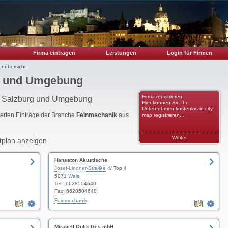
Firma eintragen
Leistungen
Login für Firmen
enübersicht
g und Umgebung
Firma registrieren:
on Salzburg und Umgebung
Hier können Sie Ihr
Unternehmen kostenlos in city-
rierten Einträge der Branche
Feinmechanik
aus
map registrieren...
Weiter
tplan anzeigen
Hansaton Akustische
Josef-Lindner-Stra�e
4/ Top 4
5071
Wals
Tel.: 6628504640
Fax: 6628504648
Feinmechanik
Mirabell Optik Ges.mbH