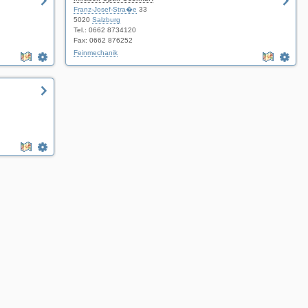
Franz-Josef-Stra�e
33
5020
Salzburg
Tel.: 0662 8734120
Fax: 0662 876252
Feinmechanik