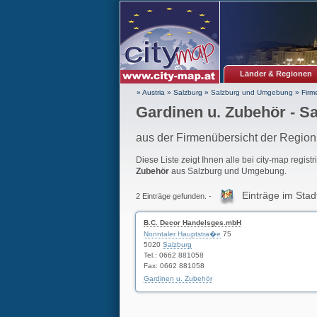
Länder & Regionen
» Austria
»
Salzburg
»
Salzburg und Umgebung
»
Firm
Gardinen u. Zubehör - 
aus der Firmenübersicht der Regi
Diese Liste zeigt Ihnen alle bei city-map regist
Zubehör
aus Salzburg und Umgebung.
Einträge im Stad
2 Einträge gefunden. -
B.C. Decor Handelsges.mbH
Nonntaler Hauptstra�e
75
5020
Salzburg
Tel.: 0662 881058
Fax: 0662 881058
Gardinen u. Zubehör