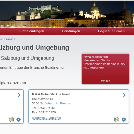
Firma eintragen
Leistungen
Login für Firmen
enübersicht
Salzburg und Umgebung
Firma registrieren:
on Salzburg und Umgebung
Hier können Sie Ihr
Unternehmen kostenlos in city-
rierten Einträge der Branche
Gardinen u.
map registrieren...
Weiter
tplan anzeigen
R & A Möbel Markus Reist
Hauptstraße 61
5600
St. Johann im Pongau
Tel.: 06412 6168
Fax: 06412 6170
Gardinen u. Zubehör