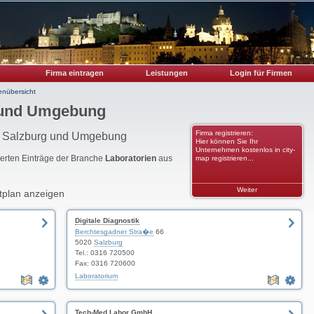
Firma eintragen
Leistungen
Login für Firmen
enübersicht
g und Umgebung
Firma registrieren:
on Salzburg und Umgebung
Hier können Sie Ihr
Unternehmen kostenlos in city-
rierten Einträge der Branche
Laboratorien
aus
map registrieren...
Weiter
tplan anzeigen
Digitale Diagnostik
Berchtesgadner Stra�e
66
5020
Salzburg
Tel.: 0316 720500
Fax: 0316 720600
Laboratorium
Tech-Med Labor GmbH