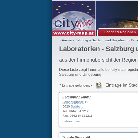
Länder & Regionen
» Austria
»
Salzburg
»
Salzburg und Umgebung
»
Firm
Laboratorien - Salzbur
aus der Firmenübersicht der Regi
Diese Liste zeigt Ihnen alle bei city-map regist
Salzburg und Umgebung.
Einträge im Stad
7 Einträge gefunden. -
Ebetshuber Günter
Lamberggasse
10
5020
Salzburg
Tel.: 0662 647212
Fax: 0662 64721211
Laboratorium
Digitale Diagnostik