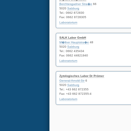
Berchtesgadner Stra�e
66
5020
Salzburg
Tel.: 0662 872830
Fax: 0662 8728305
Laboratorium
SALK Labor GmbH
M�llner Hauptstra�e
48
5020
Salzburg
Tel.: 0662 435434
Fax: 0662 44821940
Laboratorium
Zytologisches Labor Dr Prömer
General-Arnold-Str
6
5020
Salzburg
Tel.: +43 662 872355
Fax: +43 662 872355-4
Laboratorium