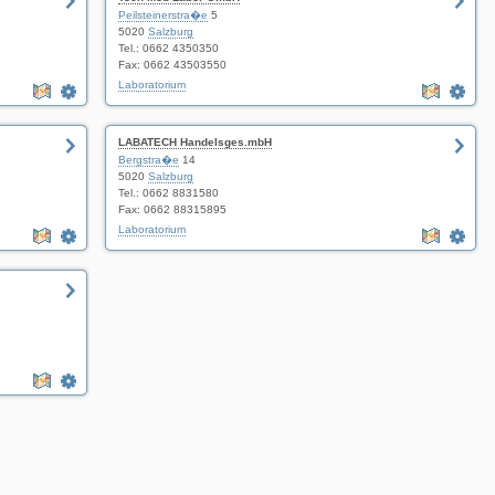
Peilsteinerstra�e
5
5020
Salzburg
Tel.: 0662 4350350
Fax: 0662 43503550
Laboratorium
LABATECH Handelsges.mbH
Bergstra�e
14
5020
Salzburg
Tel.: 0662 8831580
Fax: 0662 88315895
Laboratorium