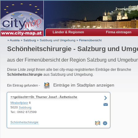
Länder & Regionen
Firma eintragen
» Austria
»
Salzburg
»
Salzburg und Umgebung
»
Firmenübersicht
Schönheitschirurgie - Salzburg und Um
aus der Firmenübersicht der Region Salzburg und Umgebu
Diese Liste zeigt Ihnen alle bei city-map registrierten Einträge der Branche
Schönheitschirurgie
aus Salzburg und Umgebung.
Einträge im Stadtplan anzeigen
Ein Eintrag gefunden -
++gelöscht++Dr. Thurner Josef - Ästhetische
Chirurgie Salzburg
Mirabellplatz
6
5020
Salzburg
Tel.: 0662 872599
Schönheitschirurgie