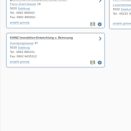
Franz-Josef-strasse
19
GmbH
Lasserstrass
5020
Salzburg
5020
Salzbu
Tel.: 0662 880002
Tel.: 06232 
Fax: 0662 880002-
projekt gotowy
projekt goto
KAINZ Immobilien-Entwicklung u. Betreuung
Gesellschaft m.b.H.
Auerspergstrasse
37
5020
Salzburg
Tel.: 0662 880101
Fax: 0662 8435312
projekt gotowy