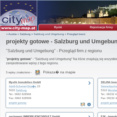
Rynki
Rejestracja firmy
» Austria
»
Salzburg
»
Salzburg und Umgebung
»
Przegląd branż
projekty gotowe - Salzburg und Umgebu
"Salzburg und Umgebung" - Przegląd firm z regionu
"
projekty gotowe
" - "Salzburg und Umgebung" Na liście znajdują się wszystki
zarejestrowane wpisy z tego regionu.
Pokaza� na mapie
5 wpisy znaleziono -
Myslik Immobilien GmbH
SELINA Immo
Adolf-Schemel-Stra�e
23
Steinerbach
5020
Salzburg
5310
Monds
Tel.: 0662 628506
Tel.: 06232 
Fax: 0662 628506
Fax: 06232 
projekt gotowy
projekt goto
gachowetz IMMOBILIENCONSULT GmbH
FJK - Immob