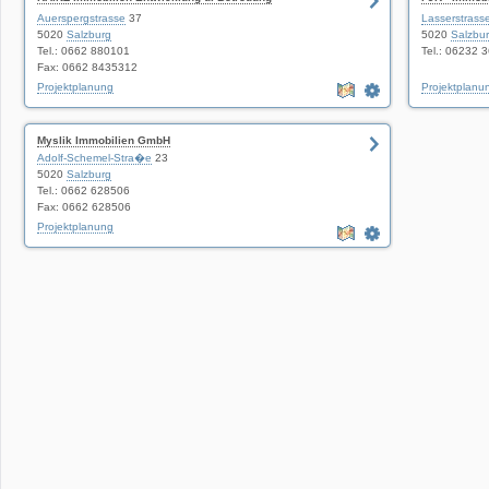
Gesellschaft m.b.H.
GmbH
Auerspergstrasse
37
Lasserstrass
5020
Salzburg
5020
Salzbu
Tel.: 0662 880101
Tel.: 06232 
Fax: 0662 8435312
Projektplanung
Projektplanu
Myslik Immobilien GmbH
Adolf-Schemel-Stra�e
23
5020
Salzburg
Tel.: 0662 628506
Fax: 0662 628506
Projektplanung