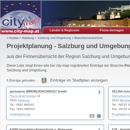
Länder & Regionen
Firma eintragen
» Austria
»
Salzburg
»
Salzburg und Umgebung
»
Branchenverzeichnis
Projektplanung - Salzburg und Umgebun
aus der Firmenübersicht der Region Salzburg und Umgebu
Diese Liste zeigt Ihnen alle bei city-map registrierten Einträge der Branche
Pro
Salzburg und Umgebung.
Einträge im Stadtplan anzeigen
5 Einträge gefunden. -
gachowetz IMMOBILIENCONSULT GmbH
SELINA Immo
Franz-Josef-strasse
19
Steinerbach
5020
Salzburg
5310
Monds
Tel.: 0662 880002
Tel.: 06232 
Fax: 0662 880002-
Fax: 06232 
Projektplanung
Projektplanu
KAINZ Immobilien-Entwicklung u. Betreuung
FJK - Immob