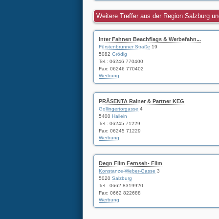
Weitere Treffer aus der Region Salzburg 
Inter Fahnen Beachflags & Werbefahn...
Fürstenbrunner Straße
19
5082
Grödig
Tel.:
06246 770400
Fax: 06246 770402
Werbung
PRÄSENTA Rainer & Partner KEG
Gollingertorgasse
4
5400
Hallein
Tel.:
06245 71229
Fax: 06245 71229
Werbung
Degn Film Fernseh- Film
Konstanze-Weber-Gasse
3
5020
Salzburg
Tel.:
0662 8319920
Fax: 0662 822688
Werbung