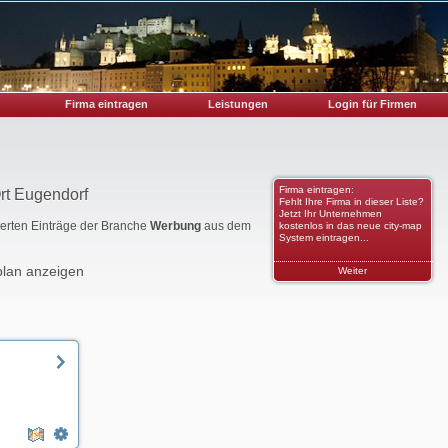
Firma eintragen
Leistungen
Login für Firmen
Firma eintragen:
rt Eugendorf
Fehlt Ihre Firma in dieser Liste?
Jetzt Ihr Unternehmen
rierten Einträge der Branche
Werbung
aus dem
kostenlos in das neue city-map
System eintragen...
plan anzeigen
Weiter