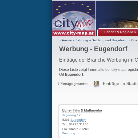
Länder & Regionen
» Austria
»
Salzburg
»
Salzburg und Umgebung
»
Orte
Werbung - Eugendorf
Einträge der Branche Werbung im O
Diese Liste zeigt Ihnen alle bei city-map regist
Ort
Eugendorf
.
Einträge im Stadt
7 Einträge gefunden -
Ebner Film & Multimedia
Jägerweg
12
5301
Eugendorf
Tel.:
06225 31260
Fax: 06225 31269
Werbung