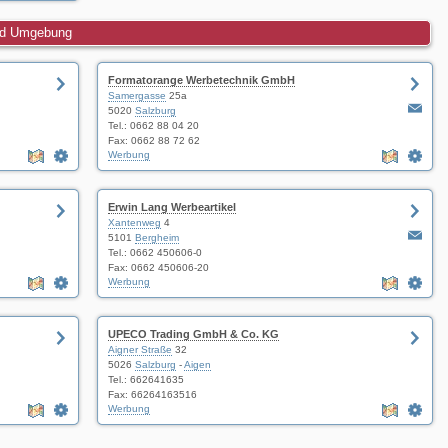
und Umgebung
Formatorange Werbetechnik GmbH
Samergasse
25a
5020
Salzburg
Tel.:
0662 88 04 20
Fax: 0662 88 72 62
Werbung
Erwin Lang Werbeartikel
Xantenweg
4
5101
Bergheim
Tel.:
0662 450606-0
Fax: 0662 450606-20
Werbung
UPECO Trading GmbH & Co. KG
Aigner Straße
32
5026
Salzburg
-
Aigen
Tel.:
662641635
Fax: 66264163516
Werbung