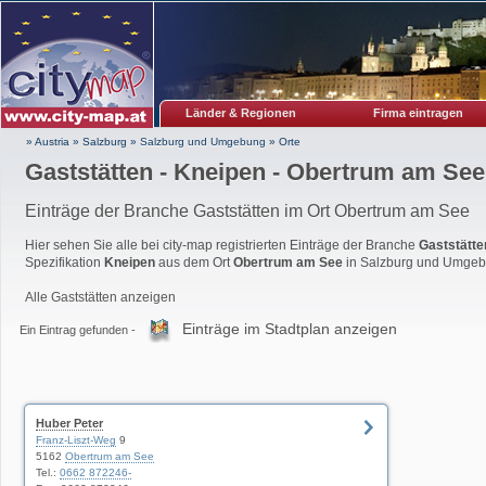
Länder & Regionen
Firma eintragen
» Austria
»
Salzburg
»
Salzburg und Umgebung
»
Orte
Gaststätten - Kneipen - Obertrum am See
Einträge der Branche Gaststätten im Ort Obertrum am See
Hier sehen Sie alle bei city-map registrierten Einträge der Branche
Gaststätte
Spezifikation
Kneipen
aus dem Ort
Obertrum am See
in Salzburg und Umgeb
Alle Gaststätten anzeigen
Einträge im Stadtplan anzeigen
Ein Eintrag gefunden -
Huber Peter
Franz-Liszt-Weg
9
5162
Obertrum am See
Tel.:
0662 872246-