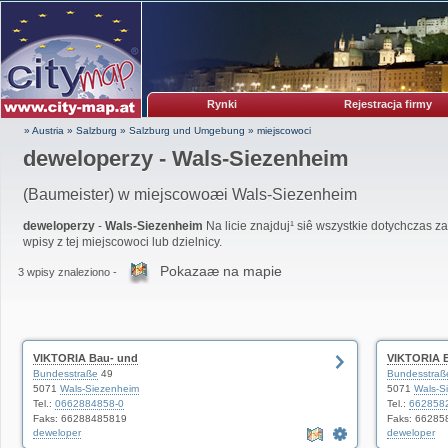
Rynki
Rejestracja firmy
» Austria
»
Salzburg
»
Salzburg und Umgebung
»
miejscowoci
deweloperzy - Wals-Siezenheim
(Baumeister) w miejscowoæi Wals-Siezenheim
deweloperzy
-
Wals-Siezenheim
Na licie znajduj¹ siê wszystkie dotychczas 
wpisy z tej miejscowoci lub dzielnicy.
Pokazaæ na mapie
3 wpisy znaleziono -
VIKTORIA Bau- und
VIKTORIA B
Bundesstraße
49
Bundesstraß
5071
Wals-Siezenheim
5071
Wals-S
Tel.:
0662884858-0
Tel.:
662858
Faks: 66288485819
Faks: 66285
deweloper
deweloper