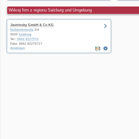
Wiêcej firm z regionu Salzburg und Umgebung
Jastrinsky GmbH & Co KG
Nußdorferstraße
2/4
5020
Salzburg
Tel.:
0662 8227570
Faks: 0662 82275717
deweloper