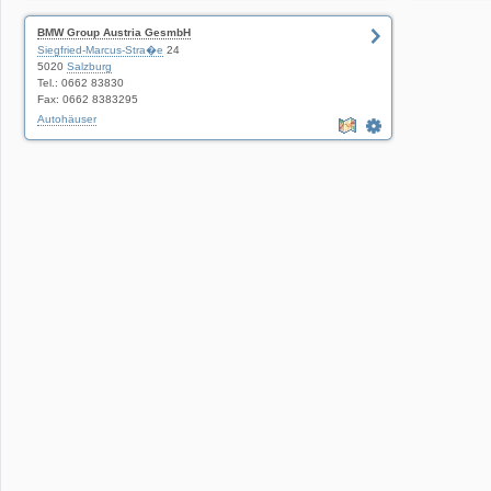
BMW Group Austria GesmbH
Siegfried-Marcus-Stra�e
24
5020
Salzburg
Tel.: 0662 83830
Fax: 0662 8383295
Autohäuser