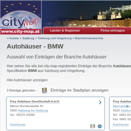
Länder & Regionen
Firma eintragen
» Austria
»
Salzburg
»
Salzburg und Umgebung
»
Branchenverzeichnis
Autohäuser - BMW
Auswahl von Einträgen der Branche Autohäuser
Hier sehen Sie alle bei city-map registrierten Einträge der Branche
Autohäuse
Spezifikation
BMW
aus Salzburg und Umgebung.
Alle Autohäuser anzeigen
Einträge im Stadtplan anzeigen
3 Einträge gefunden. -
Frey Autohaus Gesellschaft m.b.H.
Frey Autoh
Wiener Bundesstraße 81
Alpenstra�e
5300
Hallwang bei Salzburg
5020
Salzbu
Tel.: 06225 20090
Tel.: 0662 6
Fax: 0662 6
Autohäuser
Autohäuser