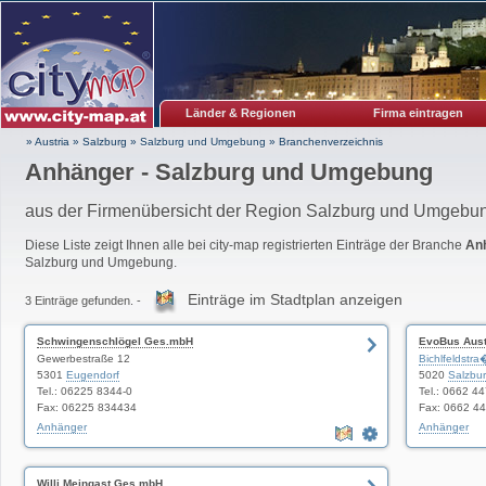
Länder & Regionen
Firma eintragen
» Austria
»
Salzburg
»
Salzburg und Umgebung
»
Branchenverzeichnis
Anhänger - Salzburg und Umgebung
aus der Firmenübersicht der Region Salzburg und Umgebu
Diese Liste zeigt Ihnen alle bei city-map registrierten Einträge der Branche
An
Salzburg und Umgebung.
Einträge im Stadtplan anzeigen
3 Einträge gefunden. -
Schwingenschlögel Ges.mbH
EvoBus Aus
Gewerbestraße 12
Bichlfeldstr
5301
Eugendorf
5020
Salzbu
Tel.: 06225 8344-0
Tel.: 0662 4
Fax: 06225 834434
Fax: 0662 4
Anhänger
Anhänger
Willi Meingast Ges.mbH