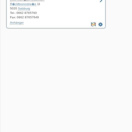
R�cklbrunnstra�e
11
5020
Salzburg
Tel.: 0662 8765760
Fax: 0662 87657649
Anhänger