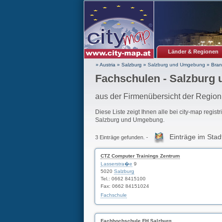
Länder & Regionen
» Austria
»
Salzburg
»
Salzburg und Umgebung
»
Bran
Fachschulen - Salzburg
aus der Firmenübersicht der Regi
Diese Liste zeigt Ihnen alle bei city-map regist
Salzburg und Umgebung.
Einträge im Stad
3 Einträge gefunden. -
CTZ Computer Trainings Zentrum
Lasserstra�e
9
5020
Salzburg
Tel.: 0662 8415100
Fax: 0662 84151024
Fachschule
Fachhochschule FH Salzburg