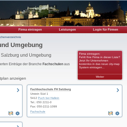
Firma eintragen
Leistungen
Login für Firmen
chenverzeichnis
 und Umgebung
Firma eintragen:
on Salzburg und Umgebung
Fehlt Ihre Firma in dieser Liste?
Jetzt Ihr Unternehmen
rierten Einträge der Branche
Fachschulen
aus
kostenlos in das neue city-map
System eintragen...
Weiter
tplan anzeigen
Fachhochschule FH Salzburg
Urstein Süd 1
5412
Puch bei Hallein
Tel.: 050 2211-0
Fax: 050-2211-1099
Fachschule