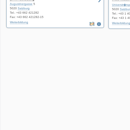
Augustinergasse
5
Umwelt
Universit�tsp
5020
Salzburg
5020
Salzbu
Tel.: +43 662 421282
Tel.: +43 1 4
Fax: +43 662 421282-15
Fax: +43 1 4
Weiterbildung
Weiterbildun