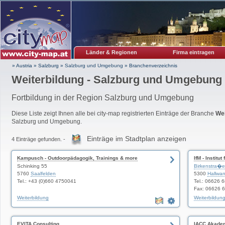
Länder & Regionen
Firma eintragen
» Austria
»
Salzburg
»
Salzburg und Umgebung
»
Branchenverzeichnis
Weiterbildung - Salzburg und Umgebung
Fortbildung in der Region Salzburg und Umgebung
Diese Liste zeigt Ihnen alle bei city-map registrierten Einträge der Branche
Wei
Salzburg und Umgebung.
Einträge im Stadtplan anzeigen
4 Einträge gefunden. -
Kampusch - Outdoorpädagogik, Trainings & more
IfM - Institu
Schinking 55
Birkenstra�e
5760
Saalfelden
5300
Hallwa
Tel.: +43 (0)660 4750041
Tel.: 06626 
Fax: 06626 
Weiterbildung
Weiterbildun
EVITA Consulting
IACC Akadem